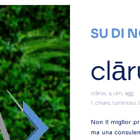
SU DI N
clā
clārus, a, um, agg.
1. chiaro, luminoso,
Non il miglior p
ma una consulenz