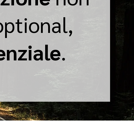
optional,
enziale
.