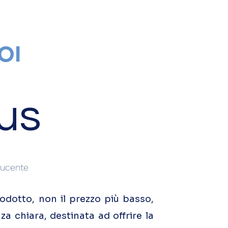
OI
rus
 lucente
rodotto, non il prezzo più basso,
a chiara, destinata ad offrire la