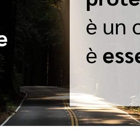
è un 
e
è
ess