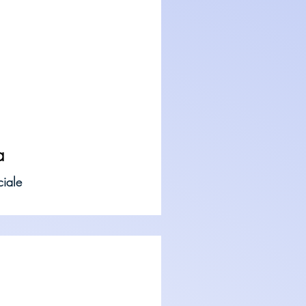
a
iale